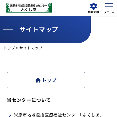
閲覧支援
サイトマップ
外来
小児科
検索する
担当医表
各種ご予約
トップ
> サイトマップ
お知らせ
当センターについて
トップ
近江診療所
診療科
当センターについて
児童発達支援センター「てらす」
米原市地域包括医療福祉センター「ふくしあ」