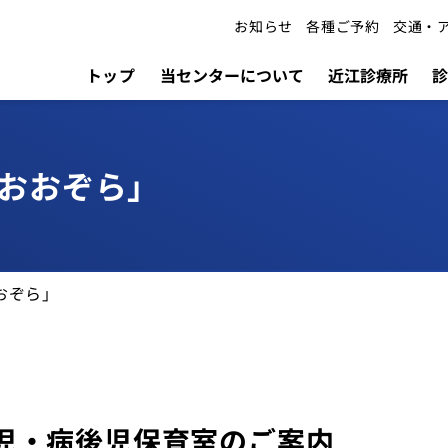
お知らせ
各種ご予約
交通・
トップ
当センターについて
近江診療所
診
おおぞら」
外来
小児科
検索する
担当医表
各種ご予約
おぞら」
児・病後児保育室のご案内