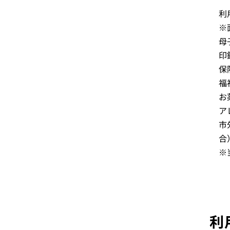
利
※
母
印
保
福
お
ア
市
合
※
利