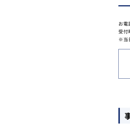
お電
受付時
※当