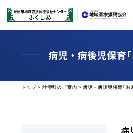
病児・病後児保育「
お知らせ
トップ
>
診療科のご案内
> 病児・病後児保育「お
当センターについて
近江診療所
診療科
病