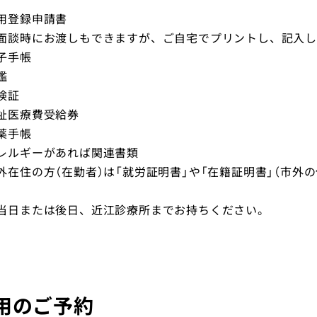
用登録申請書
面談時にお渡しもできますが、ご自宅でプリントし、記入し
子手帳
鑑
険証
祉医療費受給券
薬手帳
レルギーがあれば関連書類
外在住の方（在勤者）は「就労証明書」や「在籍証明書」（市
）
当日または後日、近江診療所までお持ちください。
用のご予約