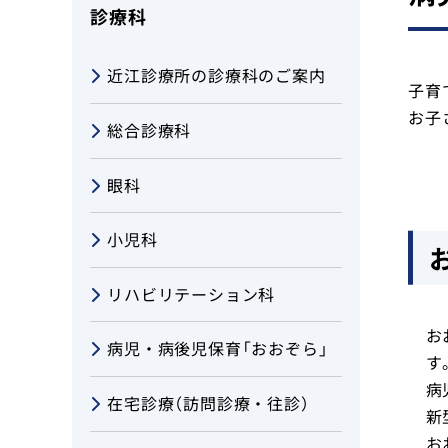
診療科
児童発達支援センター「てらす」
近江診療所の診療科のご案内
地域包括支援センター
子育
お子
総合診療科
米原診療所
眼科
各種ご予約
小児科
交通・アクセス
リハビリテーション科
採用情報
お
病児・病後児保育「おおぞら」
お問い合わせ
す
病
在宅診療（訪問診療・往診）
新
お