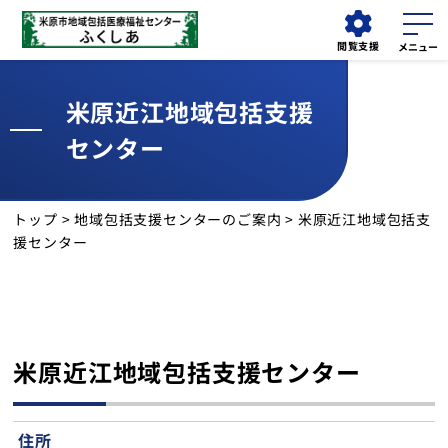
閲覧支援
米原近江地域包括支援
外来
小児科
検索する
センター
担当医表
各種ご予約
お知らせ
トップ
>
地域包括支援センターのご案内
> 米原近江地域包括支
援センター
当センターについて
近江診療所
米原近江地域包括支援センター
診療科
児童発達支援センター「てらす」
住所