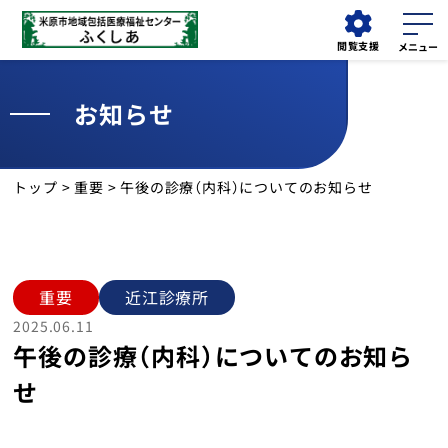
閲覧支援
お知らせ
外来
小児科
検索する
担当医表
各種ご予約
トップ
>
重要
> 午後の診療（内科）についてのお知らせ
お知らせ
当センターについて
重要
近江診療所
近江診療所
2025.06.11
午後の診療（内科）についてのお知ら
診療科
せ
児童発達支援センター「てらす」